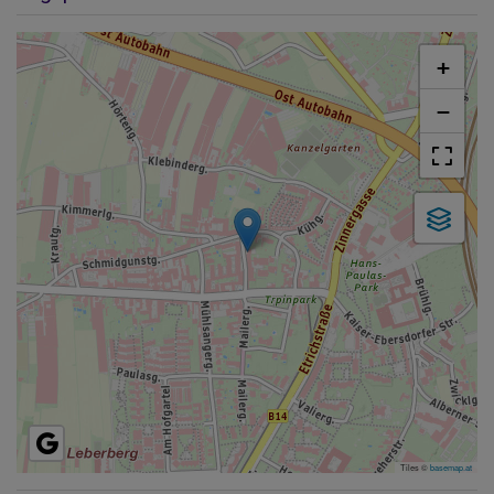
+
−
Tiles ©
basemap.at