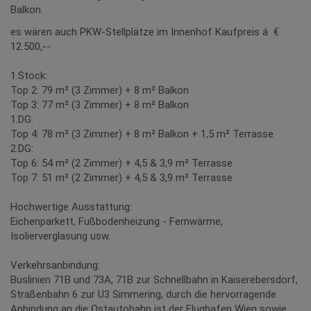
Balkon.
es wären auch PKW-Stellplätze im Innenhof Kaufpreis á €
12.500,--
1.Stock:
Top 2: 79 m² (3 Zimmer) + 8 m² Balkon
Top 3: 77 m² (3 Zimmer) + 8 m² Balkon
1.DG:
Top 4: 78 m² (3 Zimmer) + 8 m² Balkon + 1,5 m² Terrasse
2.DG:
Top 6: 54 m² (2 Zimmer) + 4,5 & 3,9 m² Terrasse
Top 7: 51 m² (2 Zimmer) + 4,5 & 3,9 m² Terrasse
Hochwertige Ausstattung:
Eichenparkett, Fußbodenheizung - Fernwärme,
Isolierverglasung usw.
Verkehrsanbindung:
Buslinien 71B und 73A, 71B zur Schnellbahn in Kaiserebersdorf,
Straßenbahn 6 zur U3 Simmering, durch die hervorragende
Anbindung an die Ostautobahn ist der Flughafen Wien sowie