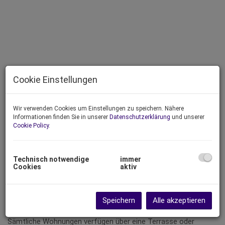
Cookie Einstellungen
Wir verwenden Cookies um Einstellungen zu speichern. Nähere
Informationen finden Sie in unserer
Datenschutzerklärung
und unserer
Cookie Policy
.
Beschreibung
Technisch notwendige
immer
Cookies
aktiv
In der Sellingergasse 8 wird ein 3-Stöckiger moderner
hochwertiger Neubau (Ziegelmassiv) mit 7 Wohneinheiten
Speichern
Alle akzeptieren
errichtet.
Sämtliche Wohnungen verfügen über eine Terrasse oder