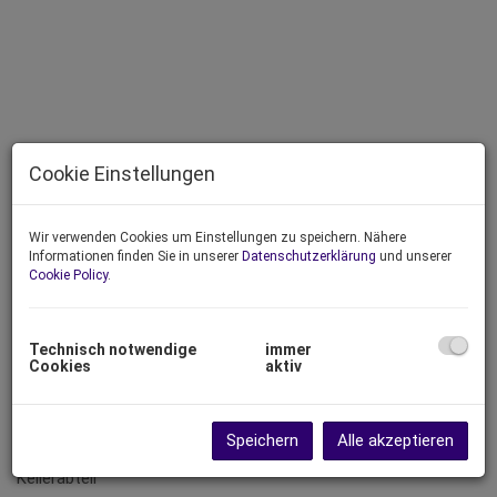
Cookie Einstellungen
Wir verwenden Cookies um Einstellungen zu speichern. Nähere
Informationen finden Sie in unserer
Datenschutzerklärung
und unserer
Cookie Policy
.
Beschreibung
Technisch notwendige
immer
Cookies
aktiv
Sanierter Wohntraum mit Eigengarten in der Kassgrabengasse
- nahe Grinzing und der Kaasgrabenkirche.
Speichern
Alle akzeptieren
91 m² Wfl + 170 m² Garten + 20 m² Terrasse + 12 m²
Kellerabteil