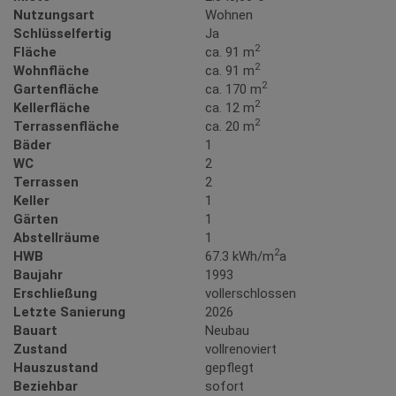
Nutzungsart
Wohnen
Schlüsselfertig
Ja
2
Fläche
ca. 91 m
2
Wohnfläche
ca. 91 m
2
Gartenfläche
ca. 170 m
2
Kellerfläche
ca. 12 m
2
Terrassenfläche
ca. 20 m
Bäder
1
WC
2
Terrassen
2
Keller
1
Gärten
1
Abstellräume
1
2
HWB
67.3 kWh/m
a
Baujahr
1993
Erschließung
vollerschlossen
Letzte Sanierung
2026
Bauart
Neubau
Zustand
vollrenoviert
Hauszustand
gepflegt
Beziehbar
sofort