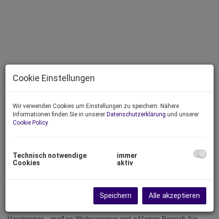
Cookie Einstellungen
Wir verwenden Cookies um Einstellungen zu speichern. Nähere
Informationen finden Sie in unserer
Datenschutzerklärung
und unserer
Cookie Policy
.
Technisch notwendige
immer
Cookies
aktiv
Beschreibung
"Provisionsfreie" Helle und ruhige Garten-/Terrassenwohnung
Speichern
Alle akzeptieren
2 Zimmer 53 m² + Terrasse 3 m² + Garten 61 m² + Kellerabteil.