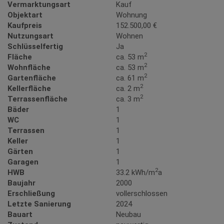
Vermarktungsart
Kauf
Objektart
Wohnung
Kaufpreis
152.500,00 €
Nutzungsart
Wohnen
Schlüsselfertig
Ja
2
Fläche
ca. 53 m
2
Wohnfläche
ca. 53 m
2
Gartenfläche
ca. 61 m
2
Kellerfläche
ca. 2 m
2
Terrassenfläche
ca. 3 m
Bäder
1
WC
1
Terrassen
1
Keller
1
Gärten
1
Garagen
1
2
HWB
33.2 kWh/m
a
Baujahr
2000
Erschließung
vollerschlossen
Letzte Sanierung
2024
Bauart
Neubau