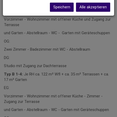
20 m² Garten
Speichern
Alle akzeptieren
EG:
Vorzimmer - Wohnzimmer mit offener Küche und Zugang zur
Terrasse
und Garten - Abstellraum - WC - Garten mit Geräteschuppen
OG:
Zwei Zimmer - Badezimmer mit WC - Abstellraum
DG:
Studio mit Zugang zur Dachterrasse
Typ B 1-4:
Je RH ca. 122 m² Wfl + ca. 35 m² Terrassen + ca.
17 m² Garten
EG:
Vorzimmer - Wohnzimmer mit offener Küche - Zimmer -
Zugang zur Terrasse
und Garten - Abstellraum - WC - Garten mit Geräteschuppen