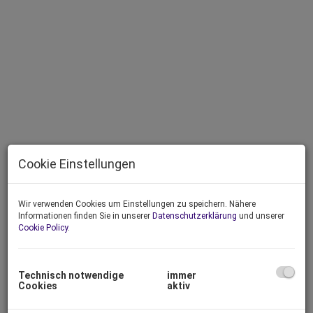
Cookie Einstellungen
Wir verwenden Cookies um Einstellungen zu speichern. Nähere
Informationen finden Sie in unserer
Datenschutzerklärung
und unserer
Cookie Policy
.
Beschreibung
Baugenehmigung für 8 Reihenhäuser in 2111 Obergänserndorf,
Technisch notwendige
immer
Hintern Hof 19-21.
Cookies
aktiv
Typ A 1-4:
Je RH ca. 106 m² Wfl + ca. 21 m² Terrassen + ca.