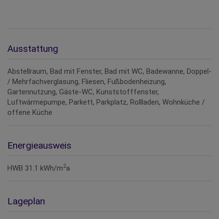
Ausstattung
Abstellraum
Bad mit Fenster
Bad mit WC
Badewanne
Doppel-
/ Mehrfachverglasung
Fliesen
Fußbodenheizung
Gartennutzung
Gäste-WC
Kunststofffenster
Luftwärmepumpe
Parkett
Parkplatz
Rollladen
Wohnküche /
offene Küche
Energieausweis
2
HWB
31.1 kWh/m
a
Lageplan