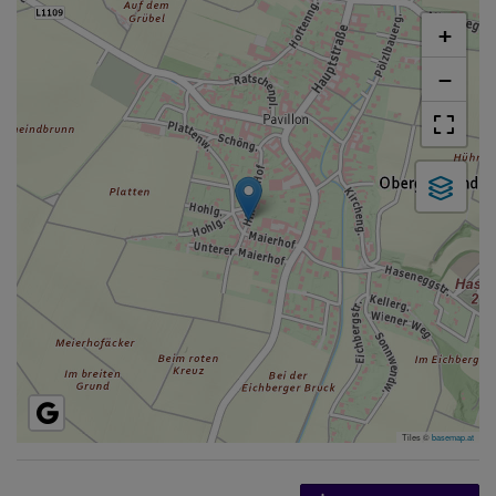
+
−
Tiles ©
basemap.at