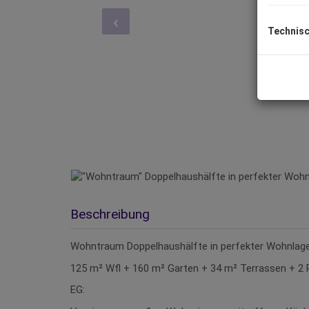
Technisc
Beschreibung
Wohntraum Doppelhaushälfte in perfekter Wohnlage
125 m² Wfl + 160 m² Garten + 34 m² Terrassen + 2 
EG: