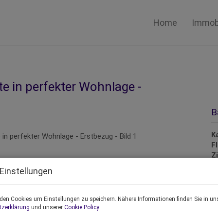
Home
Immobi
 in perfekter Wohnlage -
B
K
F
Z
Einstellungen
P
den Cookies um Einstellungen zu speichern. Nähere Informationen finden Sie in un
tzerklärung
und unserer
Cookie Policy
.
K