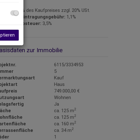
rovision:
3% des Kaufpreises zzgl. 20% USt.
rundbucheintragungsgebühr:
1,1%
runderwerbsteuer:
3,5%
eptieren
asisdaten zur Immobilie
bjektnr.
6115/3334953
immer
5
ermarktungsart
Kauf
bjektart
Haus
aufpreis
749.000,00 €
utzungsart
Wohnen
elagsfertig
Ja
2
läche
ca. 125 m
2
ohnfläche
ca. 125 m
2
artenfläche
ca. 160 m
2
errassenfläche
ca. 34 m
äder
1