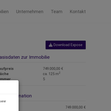
lien
Unternehmen
Team
Kontakt
Download Expose
asisdaten zur Immobilie
aufpreis
749.000,00 €
2
läche
ca. 125 m
immer
5
reisinformation
serer
aufpreis:
749.000,00 €