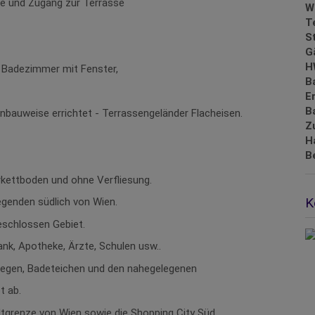
e und Zugang zur Terrasse
W
T
S
G
H
 Badezimmer mit Fenster,
B
E
B
bauweise errichtet - Terrassengeländer Flacheisen.
Z
H
B
rkettboden und ohne Verfliesung.
K
genden südlich von Wien.
eschlossen Gebiet.
Bank, Apotheke, Ärzte, Schulen usw..
wegen, Badeteichen und den nahegelegenen
t ab.
dtgrenze von Wien sowie die Shopping City Süd