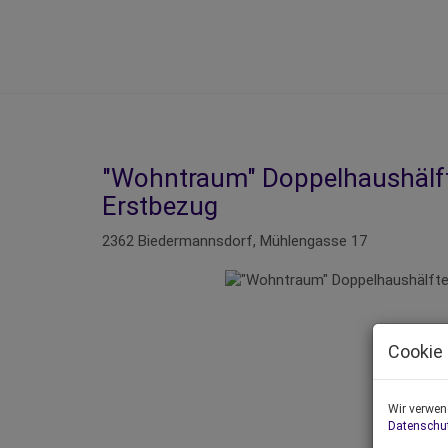
"Wohntraum" Doppelhaushälfte
Erstbezug
2362 Biedermannsdorf
, Mühlengasse 17
Cookie 
Wir verwen
Datenschu