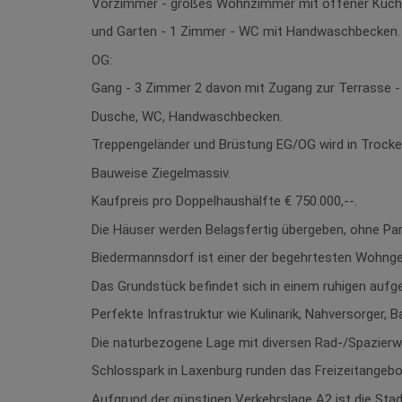
Vorzimmer - großes Wohnzimmer mit offener Küch
und Garten - 1 Zimmer - WC mit Handwaschbecken.
OG:
Gang - 3 Zimmer 2 davon mit Zugang zur Terrasse -
Dusche, WC, Handwaschbecken.
Treppengeländer und Brüstung EG/OG wird in Trocken
Bauweise Ziegelmassiv.
Kaufpreis pro Doppelhaushälfte € 750.000,--.
Die Häuser werden Belagsfertig übergeben, ohne Pa
Biedermannsdorf ist einer der begehrtesten Wohnge
Das Grundstück befindet sich in einem ruhigen aufg
Perfekte Infrastruktur wie Kulinarik, Nahversorger, 
Die naturbezogene Lage mit diversen Rad-/Spazier
Schlosspark in Laxenburg runden das Freizeitangebo
Aufgrund der günstigen Verkehrslage A2 ist die Sta