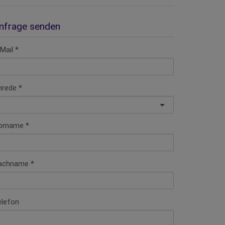
nfrage senden
Mail
nrede
orname
achname
elefon