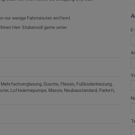
A
en nur wenige Fahrminuten entfernt.
Ihnen Herr Stubenvoll gerne unter
E-
A
V
/ Mehrfachverglasung
Dusche
Fliesen
Fußbodenheizung
ster
Luftwärmepumpe
Massiv
Neubaustandard
Parkett
N
T