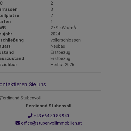
C
2
errassen
3
tellplätze
2
ärten
1
2
WB
27.9 kWh/m
a
aujahr
2024
rschließung
vollerschlossen
auart
Neubau
ustand
Erstbezug
auszustand
Erstbezug
eziehbar
Herbst 2026
ontaktieren Sie uns
Ferdinand Stubenvoll
+43 664 30 88 940
office@stubenvollimmobilien.at