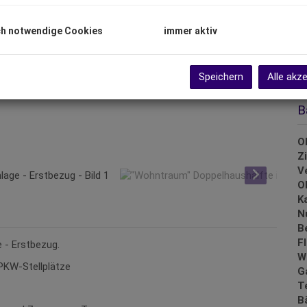
P
h notwendige Cookies
immer aktiv
G
G
Speichern
Alle akz
B
O
Z
V
O
K
N
B
F
 - Erstbezug.
W
PKW-Stellplätze
G
T
B