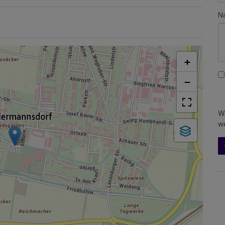
N
+
−
Wi
we