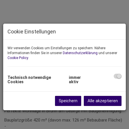
Cookie Einstellungen
Wir verwenden Cookies um Einstellungen zu speichern. Nähere
Informationen finden Sie in unserer
Datenschutzerklärung
und unserer
Cookie Policy
.
Technisch notwendige
immer
Cookies
aktiv
Beschreibung
Speichern
Alle akzeptieren
Perfekte Wohnlage in Brunn am Gebirge mit Baugenehmigung.
Bauplatzgröße 420 m² (davon max. 126 m² Bebaubare Fläche)
-