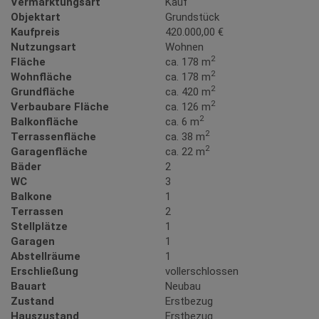
Vermarktungsart
Kauf
Objektart
Grundstück
Kaufpreis
420.000,00 €
Nutzungsart
Wohnen
2
Fläche
ca. 178 m
2
Wohnfläche
ca. 178 m
2
Grundfläche
ca. 420 m
2
Verbaubare Fläche
ca. 126 m
2
Balkonfläche
ca. 6 m
2
Terrassenfläche
ca. 38 m
2
Garagenfläche
ca. 22 m
Bäder
2
WC
3
Balkone
1
Terrassen
2
Stellplätze
1
Garagen
1
Abstellräume
1
Erschließung
vollerschlossen
Bauart
Neubau
Zustand
Erstbezug
Hauszustand
Erstbezug