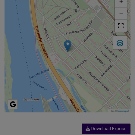
+
−
Tiles ©
basemap.at
Download Expose