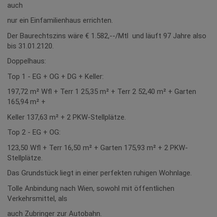
auch
nur ein Einfamilienhaus errichten.
Der Baurechtszins wäre € 1.582,--/Mtl und läuft 97 Jahre also
bis 31.01.2120.
Doppelhaus:
Top 1 - EG + OG + DG + Keller:
197,72 m² Wfl + Terr 1 25,35 m² + Terr 2 52,40 m² + Garten
165,94 m² +
Keller 137,63 m² + 2 PKW-Stellplätze.
Top 2 - EG + OG:
123,50 Wfl + Terr 16,50 m² + Garten 175,93 m² + 2 PKW-
Stellplätze.
Das Grundstück liegt in einer perfekten ruhigen Wohnlage.
Tolle Anbindung nach Wien, sowohl mit öffentlichen
Verkehrsmittel, als
auch Zubringer zur Autobahn.