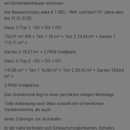
ein Einfamilienhäuser errichten.
Der Baurechtszins wäre € 1.582,--/Mtl und läuft 97 Jahre also
bis 31.01.2120.
Haus 1/Top 1 - EG + OG + DG:
152,91 m² Wfl + Terr 1 18 m² + Terr 2 24,54 m² + Garten 1
119,71 m² +
Garten 2 18,37 m² + 2 PKW-Stellplatz.
Haus 2/Top 2 - EG + OG + DG:
147,06 m² + Terr 1 16,50 m² + Terr 2 29,16 m² + Garten 183,64
m² +
2 PKW-Stellplätze.
Das Grundstück liegt in einer perfekten ruhigen Wohnlage.
Tolle Anbindung nach Wien sowohl mit öffentlichen
Verkehrsmittel, als auch
einen Zubringer zur Autobahn.
In der nähe befinden sich Einkaufsmöglichkeiten, Schulen,