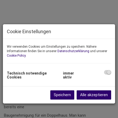
Cookie Einstellungen
Wir verwenden Cookies um Einstellungen zu speichern. Nähere
Informationen finden Sie in unserer
Datenschutzerklärung
und unserer
Cookie Policy
.
Technisch notwendige
immer
Cookies
aktiv
Beschreibung
Speichern
Alle akzeptieren
Der Baurechtsgrund hat eine Größe von 708 m² und es gibt
bereits eine
Baugenehmigung für ein Doppelhaus. Man kann