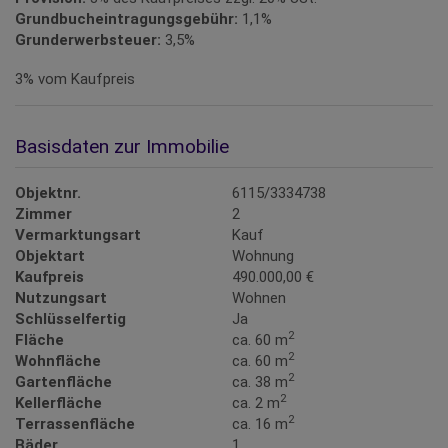
Grundbucheintragungsgebühr:
1,1%
Grunderwerbsteuer:
3,5%
3% vom Kaufpreis
Basisdaten zur Immobilie
Objektnr.
6115/3334738
Zimmer
2
Vermarktungsart
Kauf
Objektart
Wohnung
Kaufpreis
490.000,00 €
Nutzungsart
Wohnen
Schlüsselfertig
Ja
2
Fläche
ca. 60 m
2
Wohnfläche
ca. 60 m
2
Gartenfläche
ca. 38 m
2
Kellerfläche
ca. 2 m
2
Terrassenfläche
ca. 16 m
Bäder
1