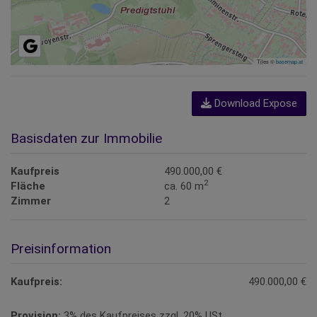
Tiles ©
basemap.at
Download Expose
Basisdaten zur Immobilie
Kaufpreis
490.000,00 €
2
Fläche
ca. 60 m
Zimmer
2
Preisinformation
Kaufpreis:
490.000,00 €
Provision:
3% des Kaufpreises zzgl. 20% USt.