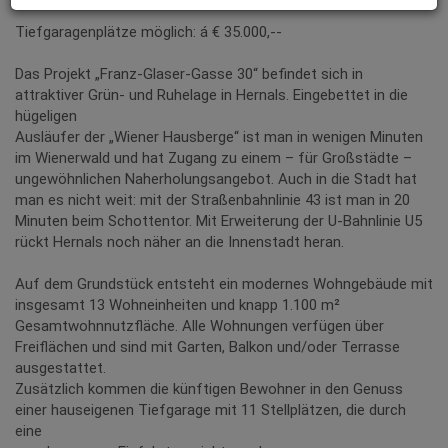
Tiefgaragenplätze möglich: á € 35.000,--
Das Projekt „Franz-Glaser-Gasse 30“ befindet sich in
attraktiver Grün- und Ruhelage in Hernals. Eingebettet in die
hügeligen
Ausläufer der „Wiener Hausberge“ ist man in wenigen Minuten
im Wienerwald und hat Zugang zu einem – für Großstädte –
ungewöhnlichen Naherholungsangebot. Auch in die Stadt hat
man es nicht weit: mit der Straßenbahnlinie 43 ist man in 20
Minuten beim Schottentor. Mit Erweiterung der U-Bahnlinie U5
rückt Hernals noch näher an die Innenstadt heran.
Auf dem Grundstück entsteht ein modernes Wohngebäude mit
insgesamt 13 Wohneinheiten und knapp 1.100 m²
Gesamtwohnnutzfläche. Alle Wohnungen verfügen über
Freiflächen und sind mit Garten, Balkon und/oder Terrasse
ausgestattet.
Zusätzlich kommen die künftigen Bewohner in den Genuss
einer hauseigenen Tiefgarage mit 11 Stellplätzen, die durch
eine