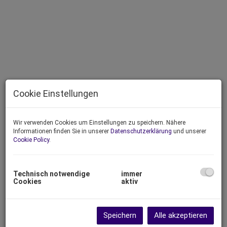
Cookie Einstellungen
Wir verwenden Cookies um Einstellungen zu speichern. Nähere
Informationen finden Sie in unserer
Datenschutzerklärung
und unserer
Cookie Policy
.
Beschreibung
Technisch notwendige
immer
Cookies
aktiv
Neubau Terrassen- und Gartenwohnungen Erstbezug.
Insgesamt 13 Top´s von 46 m² bis 177 m² mit Terrassen od.
Speichern
Alle akzeptieren
Balkon od. Garten.