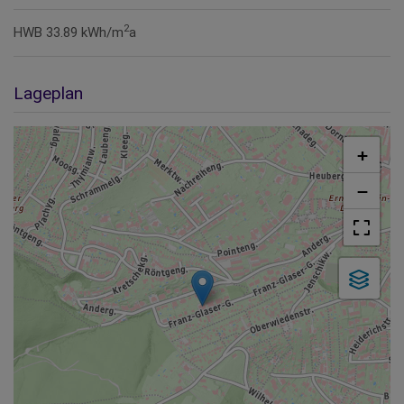
2
HWB
33.89 kWh/m
a
Lageplan
+
−